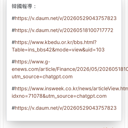
韓國報導：
#
https://v.daum.net/v/20260529043757823
#
https://v.daum.net/v/20260518100717772
#
https://www.kbedu.or.kr/bbs.html?
Table=ins_bbs42&mode=view&uid=103
#
https://www.g-
enews.com/article/Finance/2026/05/20260518
utm_source=chatgpt.com
#
https://www.insweek.co.kr/news/articleView.htm
idxno=71078&utm_source=chatgpt.com
#
https://v.daum.net/v/20260529043757823