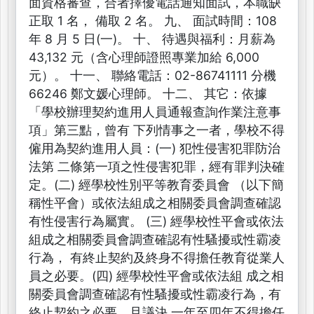
面資格審查，合者擇優電話通知面試，本職缺
正取 1 名， 備取 2 名。 九、 面試時間：108
年 8 月 5 日(一)。 十、 待遇與福利：月薪為
43,132 元（含心理師證照專業加給 6,000
元）。 十一、 聯絡電話：02-86741111 分機
66246 鄭文媛心理師。 十二、 其它：依據
「學校辦理契約進用人員通報查詢作業注意事
項」第三點，曾有 下列情事之一者，學校不得
僱用為契約進用人員：(一) 犯性侵害犯罪防治
法第 二條第一項之性侵害犯罪，經有罪判決確
定。(二) 經學校性別平等教育委員會 （以下簡
稱性平會）或依法組成之相關委員會調查確認
有性侵害行為屬實。 (三) 經學校性平會或依法
組成之相關委員會調查確認有性騷擾或性霸凌
行為， 有終止契約及終身不得擔任教育從業人
員之必要。(四) 經學校性平會或依法組 成之相
關委員會調查確認有性騷擾或性霸凌行為，有
終止契約之必要，且議決 一年至四年不得擔任